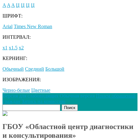
A
A
A
Ц
Ц
Ц
Ц
ШРИФТ:
Arial
Times New Roman
ИНТЕРВАЛ:
х1
х1.5
х2
КЕРНИНГ:
Обычный
Средний
Большой
ИЗОБРАЖЕНИЯ:
Черно-белые
Цветные
Версия для слабовидящих
Обычная версия
Прием обращений
граждан
Запись на комиссию
ГБОУ «Областной центр диагностики
и консультирования»