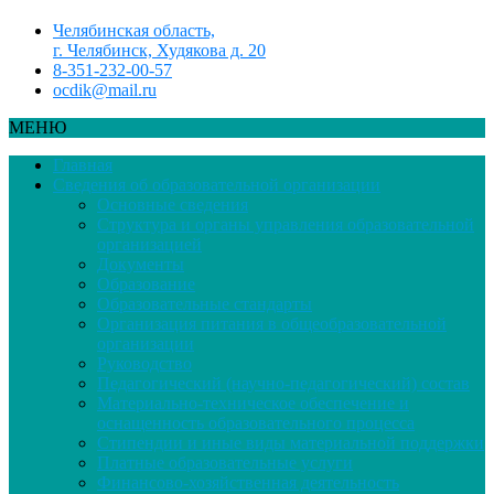
Челябинская область,
г. Челябинск, Худякова д. 20
8-351-232-00-57
ocdik@mail.ru
МЕНЮ
Главная
Сведения об образовательной организации
Основные сведения
Структура и органы управления образовательной
организацией
Документы
Образование
Образовательные стандарты
Организация питания в общеобразовательной
организации
Руководство
Педагогический (научно-педагогический) состав
Материально-техническое обеспечение и
оснащенность образовательного процесса
Стипендии и иные виды материальной поддержки
Платные образовательные услуги
Финансово-хозяйственная деятельность