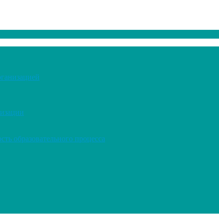
рганизацией
низации
сть образовательного процесса