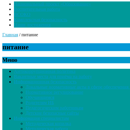
Национальный проект «Образование»
Воспитательная работа
ВСОКО
Комплексная безопасность
Наши достижения
Главная
/
питание
питание
Меню
Антикоррупционная политика
Вакантные места для приёма на работу
Информационная безопасность
Локальные нормативные акты в сфере обеспечени
Нормативное регулирование
Обучающимся
Родителям ИБ
Педагогическим работникам
Детские безопасные сайты
Информация специалистам
Методическая копилка
Методическая работа