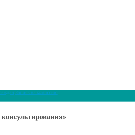
раждан
Запись на комиссию
 консультирования»