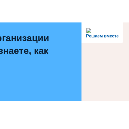
рганизации
Решаем вместе
наете, как