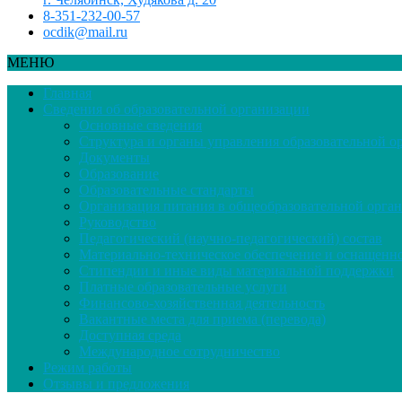
8-351-232-00-57
ocdik@mail.ru
МЕНЮ
Главная
Сведения об образовательной организации
Основные сведения
Структура и органы управления образовательной о
Документы
Образование
Образовательные стандарты
Организация питания в общеобразовательной орга
Руководство
Педагогический (научно-педагогический) состав
Материально-техническое обеспечение и оснащенно
Стипендии и иные виды материальной поддержки
Платные образовательные услуги
Финансово-хозяйственная деятельность
Вакантные места для приема (перевода)
Доступная среда
Международное сотрудничество
Режим работы
Отзывы и предложения