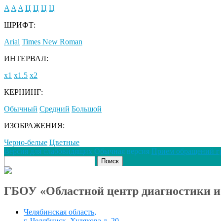
A
A
A
Ц
Ц
Ц
Ц
ШРИФТ:
Arial
Times New Roman
ИНТЕРВАЛ:
х1
х1.5
х2
КЕРНИНГ:
Обычный
Средний
Большой
ИЗОБРАЖЕНИЯ:
Черно-белые
Цветные
Версия для слабовидящих
Обычная версия
Прием обращений г
ГБОУ «Областной центр диагностики и
Челябинская область,
г. Челябинск, Худякова д. 20