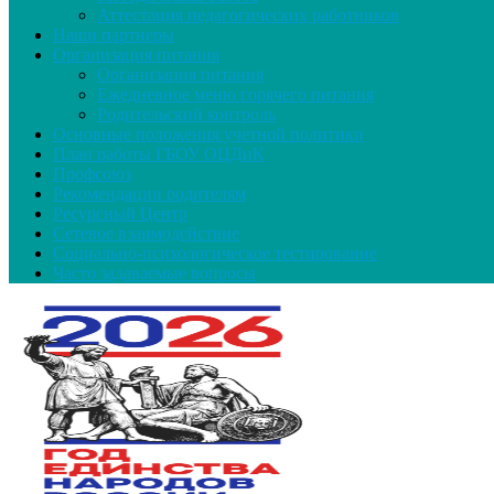
Аттестация педагогических работников
Наши партнеры
Организация питания
Организация питания
Ежедневное меню горячего питания
Родительский контроль
Основные положения учетной политики
План работы ГБОУ ОЦДиК
Профсоюз
Рекомендации родителям
Ресурсный Центр
Сетевое взаимодействие
Социально-психологическое тестирование
Часто задаваемые вопросы