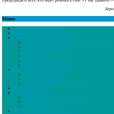
Предупредите всех, кто берет ребенка к себе: «У нас правило 
Бере
Меню
Антикоррупционная политика
Вакантные места для приёма на работу
Информационная безопасность
Локальные нормативные акты в сфере обеспечени
Нормативное регулирование
Обучающимся
Родителям ИБ
Педагогическим работникам
Детские безопасные сайты
Информация специалистам
Методическая копилка
Методическая работа
Аттестация педагогических работников
Наши партнеры
Организация питания
Организация питания
Ежедневное меню горячего питания
Родительский контроль
Основные положения учетной политики