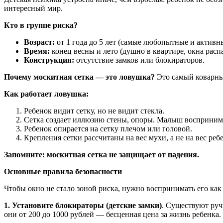
интересный мир.
Кто в группе риска?
Возраст:
от 1 года до 5 лет (самые любопытные и активны
Время:
конец весны и лето (душно в квартире, окна расп
Конструкция:
отсутствие замков или блокираторов.
Почему москитная сетка — это ловушка?
Это самый коварны
Как работает ловушка:
Ребенок видит сетку, но не видит стекла.
Сетка создает иллюзию стены, опоры. Малыш воспринима
Ребенок опирается на сетку плечом или головой.
Крепления сетки рассчитаны на вес мухи, а не на вес ре
Запомните: москитная сетка не защищает от падения.
Основные правила безопасности
Чтобы окно не стало зоной риска, нужно воспринимать его как
1. Установите блокираторы (детские замки)
. Существуют руч
они от 200 до 1000 рублей — бесценная цена за жизнь ребенка.