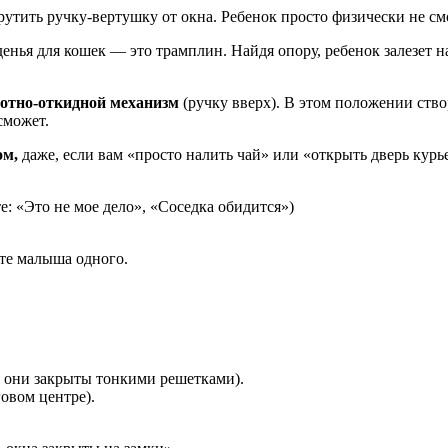
утить ручку-вертушку от окна. Ребенок просто физически не см
енья для кошек — это трамплин. Найдя опору, ребенок залезет н
отно-откидной механизм
(ручку вверх). В этом положении ство
сможет.
ом,
даже, если вам «просто налить чай» или «открыть дверь курь
е: «Это не мое дело», «Соседка обидится»)
ите малыша одного.
 они закрыты тонкими решетками).
говом центре).