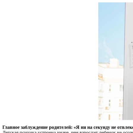
Главное заблуждение родителей: «Я ни на секунду не отвлек
Детская психика устроена иначе, чем взрослая: ребенок не осо