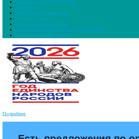
План работы ГБОУ ОЦДиК
Профсоюз
Рекомендации родителям
Ресурсный Центр
Сетевое взаимодействие
Социально-психологическое тестирование
Часто задаваемые вопросы
Подробнее
Есть предложения по о