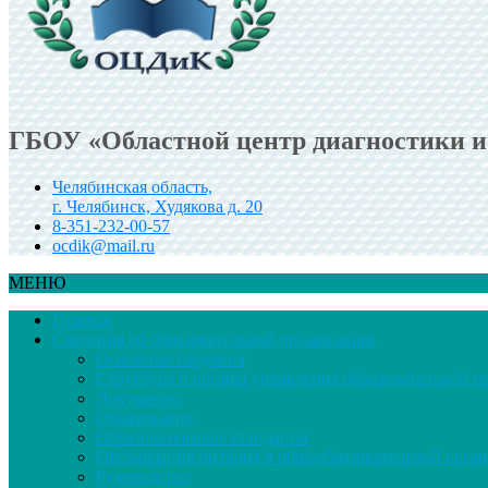
ГБОУ «Областной центр диагностики и
Челябинская область,
г. Челябинск, Худякова д. 20
8-351-232-00-57
ocdik@mail.ru
МЕНЮ
Главная
Сведения об образовательной организации
Основные сведения
Структура и органы управления образовательной о
Документы
Образование
Образовательные стандарты
Организация питания в общеобразовательной орга
Руководство