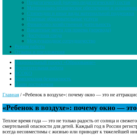
Педагогический (научно-педагогический) состав
Материально-техническое обеспечение и оснащенно
Стипендии и иные виды материальной поддержки
Платные образовательные услуги
Финансово-хозяйственная деятельность
Вакантные места для приема (перевода)
Доступная среда
Международное сотрудничество
Режим работы
Отзывы и предложения
Национальный проект «Образование»
Воспитательная работа
ВСОКО
Комплексная безопасность
Наши достижения
Главная
/
«Ребенок в воздухе»: почему окно — это не аттракци
«Ребенок в воздухе»: почему окно — эт
Теплое время года — это не только радость от солнца и свежег
смертельной опасности для детей. Каждый год в России регис
всегда несовместимы с жизнью или приводят к тяжелейшей ин