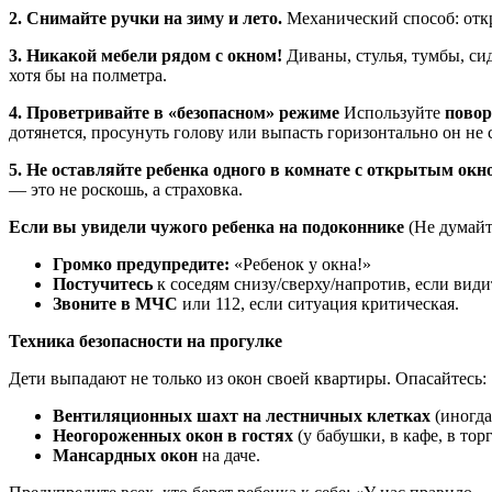
2. Снимайте ручки на зиму и лето.
Механический способ: откр
3. Никакой мебели рядом с окном!
Диваны, стулья, тумбы, сид
хотя бы на полметра.
4. Проветривайте в «безопасном» режиме
Используйте
повор
дотянется, просунуть голову или выпасть горизонтально он не 
5. Не оставляйте ребенка одного в комнате с открытым окн
— это не роскошь, а страховка.
Если вы увидели чужого ребенка на подоконнике
(Не думайт
Громко предупредите:
«Ребенок у окна!»
Постучитесь
к соседям снизу/сверху/напротив, если вид
Звоните в МЧС
или 112, если ситуация критическая.
Техника безопасности на прогулке
Дети выпадают не только из окон своей квартиры. Опасайтесь:
Вентиляционных шахт на лестничных клетках
(иногда
Неогороженных окон в гостях
(у бабушки, в кафе, в тор
Мансардных окон
на даче.