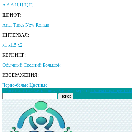
A
A
A
Ц
Ц
Ц
Ц
ШРИФТ:
Arial
Times New Roman
ИНТЕРВАЛ:
х1
х1.5
х2
КЕРНИНГ:
Обычный
Средний
Большой
ИЗОБРАЖЕНИЯ:
Черно-белые
Цветные
Версия для слабовидящих
Обычная версия
Прием обращений г