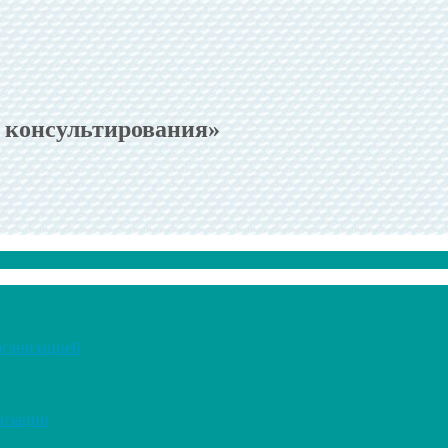
 консультирования»
рганизацией
низации