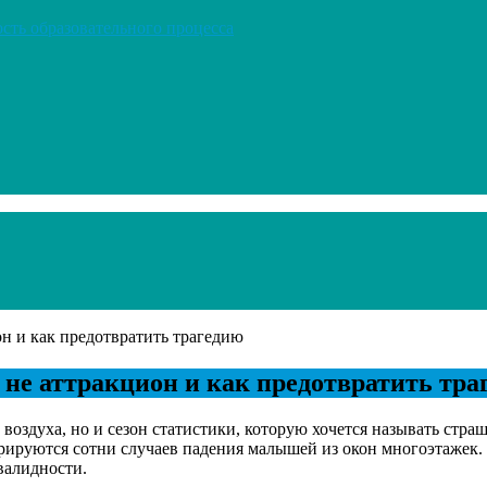
сть образовательного процесса
он и как предотвратить трагедию
о не аттракцион и как предотвратить тр
о воздуха, но и сезон статистики, которую хочется называть ст
трируются сотни случаев падения малышей из окон многоэтажек.
валидности.