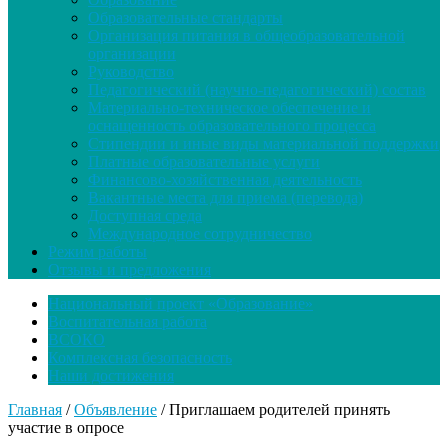
Образовательные стандарты
Организация питания в общеобразовательной
организации
Руководство
Педагогический (научно-педагогический) состав
Материально-техническое обеспечение и
оснащенность образовательного процесса
Стипендии и иные виды материальной поддержки
Платные образовательные услуги
Финансово-хозяйственная деятельность
Вакантные места для приема (перевода)
Доступная среда
Международное сотрудничество
Режим работы
Отзывы и предложения
Национальный проект «Образование»
Воспитательная работа
ВСОКО
Комплексная безопасность
Наши достижения
Главная
/
Объявление
/
Приглашаем родителей принять
участие в опросе