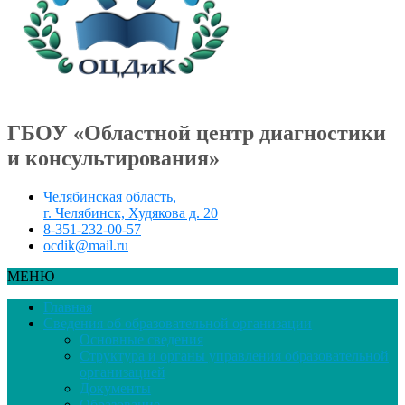
ГБОУ «Областной центр диагностики
и консультирования»
Челябинская область,
г. Челябинск, Худякова д. 20
8-351-232-00-57
ocdik@mail.ru
МЕНЮ
Главная
Сведения об образовательной организации
Основные сведения
Структура и органы управления образовательной
организацией
Документы
Образование