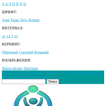
A
A
A
Ц
Ц
Ц
Ц
ШРИФТ:
Arial
Times New Roman
ИНТЕРВАЛ:
х1
х1.5
х2
КЕРНИНГ:
Обычный
Средний
Большой
ИЗОБРАЖЕНИЯ:
Черно-белые
Цветные
Версия для слабовидящих
Обычная версия
Прием обращений
граждан
Запись на комиссию