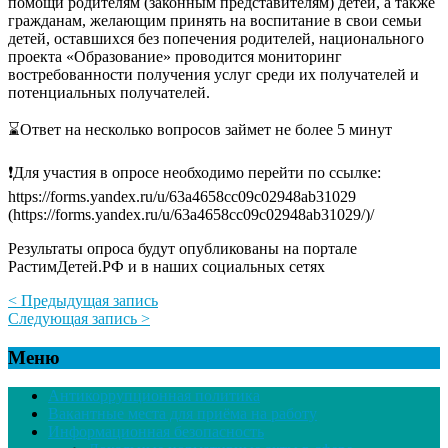
помощи родителям (законным представителям) детей, а также
гражданам, желающим принять на воспитание в свои семьи
детей, оставшихся без попечения родителей, национального
проекта «Образование» проводится мониторинг
востребованности получения услуг среди их получателей и
потенциальных получателей.
⌛️Ответ на несколько вопросов займет не более 5 минут
❗️Для участия в опросе необходимо перейти по ссылке:
https://forms.yandex.ru/u/63a4658cc09c02948ab31029
(https://forms.yandex.ru/u/63a4658cc09c02948ab31029/)/
Результаты опроса будут опубликованы на портале
РастимДетей.РФ и в наших социальных сетях
< Предыдущая запись
Следующая запись >
Меню
Антикоррупционная политика
Вакантные места для приёма на работу
Информационная безопасность