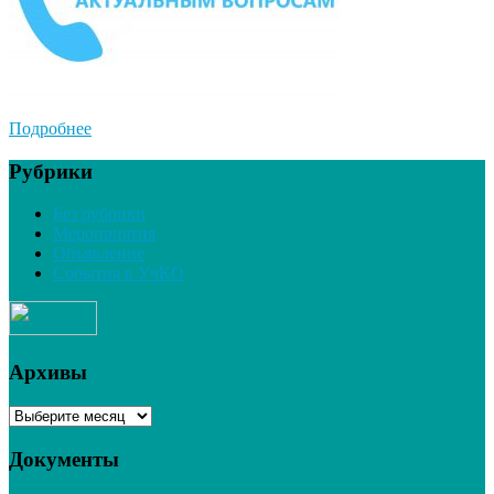
Подробнее
Рубрики
Без рубрики
Мероприятия
Объявление
События в УчКО
Архивы
Архивы
Документы