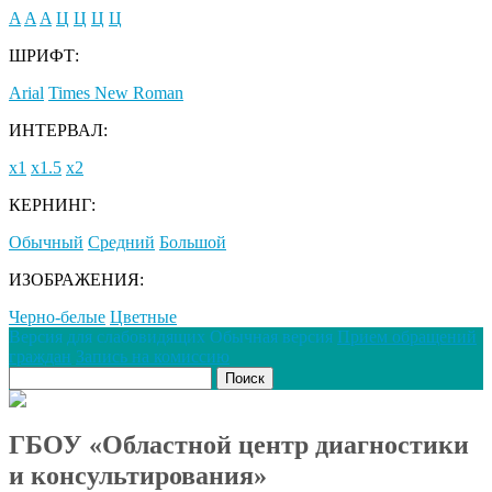
A
A
A
Ц
Ц
Ц
Ц
ШРИФТ:
Arial
Times New Roman
ИНТЕРВАЛ:
х1
х1.5
х2
КЕРНИНГ:
Обычный
Средний
Большой
ИЗОБРАЖЕНИЯ:
Черно-белые
Цветные
Версия для слабовидящих
Обычная версия
Прием обращений
граждан
Запись на комиссию
ГБОУ «Областной центр диагностики
и консультирования»