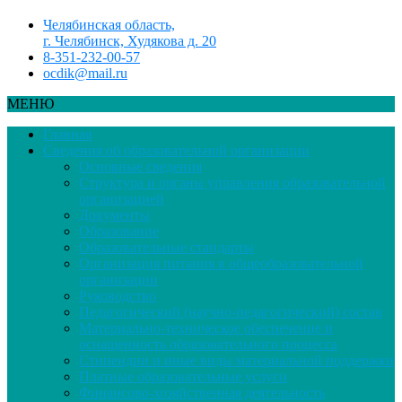
Челябинская область,
г. Челябинск, Худякова д. 20
8-351-232-00-57
ocdik@mail.ru
МЕНЮ
Главная
Сведения об образовательной организации
Основные сведения
Структура и органы управления образовательной
организацией
Документы
Образование
Образовательные стандарты
Организация питания в общеобразовательной
организации
Руководство
Педагогический (научно-педагогический) состав
Материально-техническое обеспечение и
оснащенность образовательного процесса
Стипендии и иные виды материальной поддержки
Платные образовательные услуги
Финансово-хозяйственная деятельность