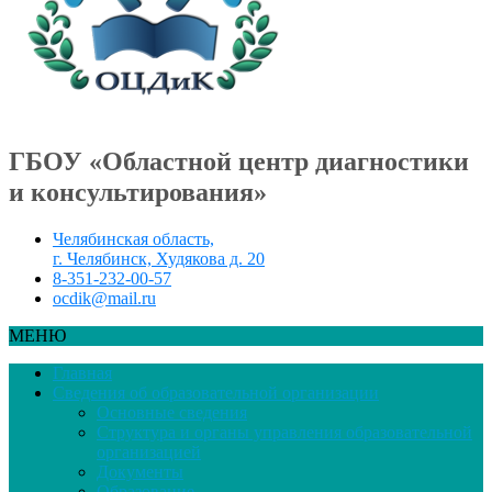
ГБОУ «Областной центр диагностики
и консультирования»
Челябинская область,
г. Челябинск, Худякова д. 20
8-351-232-00-57
ocdik@mail.ru
МЕНЮ
Главная
Сведения об образовательной организации
Основные сведения
Структура и органы управления образовательной
организацией
Документы
Образование