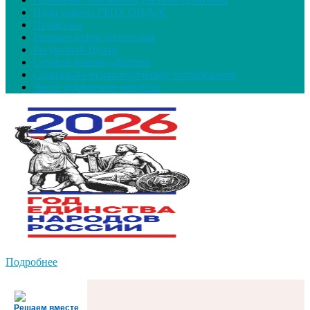
План работы ГБОУ ОЦДиК
Профсоюз
Рекомендации родителям
Ресурсный Центр
Сетевое взаимодействие
Социально-психологическое тестирование
Часто задаваемые вопросы
Подробнее
Решаем вместе