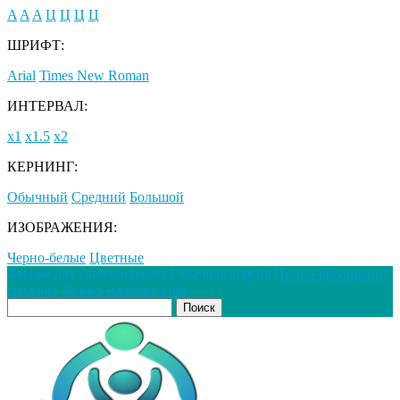
A
A
A
Ц
Ц
Ц
Ц
ШРИФТ:
Arial
Times New Roman
ИНТЕРВАЛ:
х1
х1.5
х2
КЕРНИНГ:
Обычный
Средний
Большой
ИЗОБРАЖЕНИЯ:
Черно-белые
Цветные
Версия для слабовидящих
Обычная версия
Прием обращений
граждан
Запись на комиссию