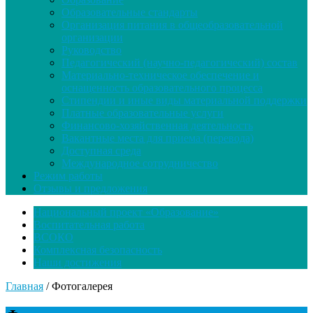
Образовательные стандарты
Организация питания в общеобразовательной
организации
Руководство
Педагогический (научно-педагогический) состав
Материально-техническое обеспечение и
оснащенность образовательного процесса
Стипендии и иные виды материальной поддержки
Платные образовательные услуги
Финансово-хозяйственная деятельность
Вакантные места для приема (перевода)
Доступная среда
Международное сотрудничество
Режим работы
Отзывы и предложения
Национальный проект «Образование»
Воспитательная работа
ВСОКО
Комплексная безопасность
Наши достижения
Главная
/
Фотогалерея