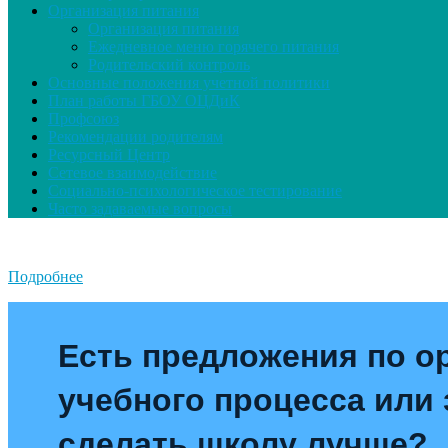
Организация питания
Организация питания
Ежедневное меню горячего питания
Родительский контроль
Основные положения учетной политики
План работы ГБОУ ОЦДиК
Профсоюз
Рекомендации родителям
Ресурсный Центр
Сетевое взаимодействие
Социально-психологическое тестирование
Часто задаваемые вопросы
Подробнее
Есть предложения по о
учебного процесса или з
сделать школу лучше?