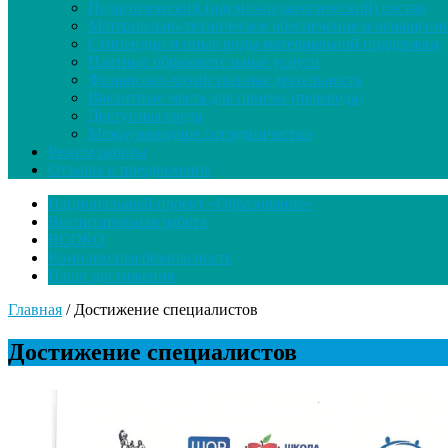
Педагогический (научно-педагогический) состав
Материально-техническое обеспечение и оснащенно
Стипендии и иные виды материальной поддержки
Платные образовательные услуги
Финансово-хозяйственная деятельность
Вакантные места для приема (перевода)
Доступная среда
Международное сотрудничество
Режим работы
Отзывы и предложения
Национальный проект «Образование»
Воспитательная работа
ВСОКО
Комплексная безопасность
Наши достижения
Главная
/
Достижение специалистов
Достижение специалистов