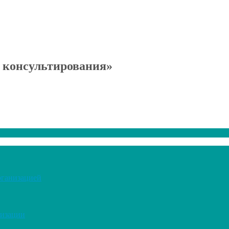
 консультирования»
рганизацией
низации