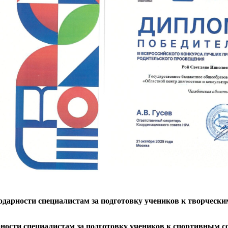
одарности специалистам за подготовку учеников к творчески
ности специалистам за подготовку учеников к спортивным 