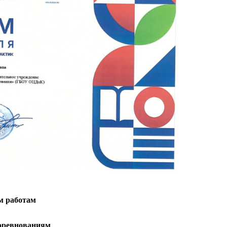
м работам
соревнованиям