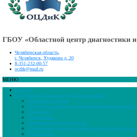
ГБОУ «Областной центр диагностики и
Челябинская область,
г. Челябинск, Худякова д. 20
8-351-232-00-57
ocdik@mail.ru
МЕНЮ
Главная
Сведения об образовательной организации
Основные сведения
Структура и органы управления образовательной о
Документы
Образование
Образовательные стандарты
Организация питания в общеобразовательной орга
Руководство