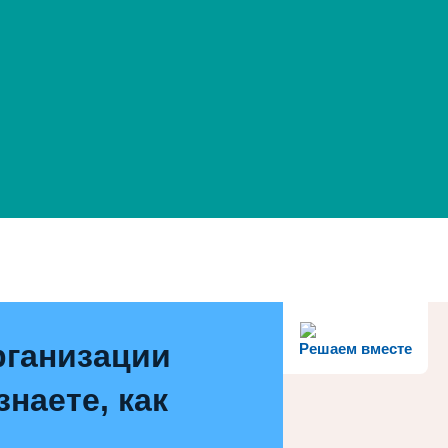
рганизации
Решаем вместе
наете, как