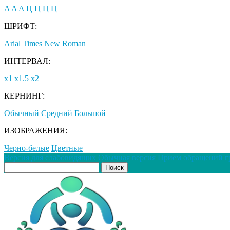
A
A
A
Ц
Ц
Ц
Ц
ШРИФТ:
Arial
Times New Roman
ИНТЕРВАЛ:
х1
х1.5
х2
КЕРНИНГ:
Обычный
Средний
Большой
ИЗОБРАЖЕНИЯ:
Черно-белые
Цветные
Версия для слабовидящих
Обычная версия
Прием обращений г