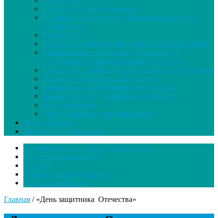
Образовательные стандарты
Организация питания в общеобразовательной
организации
Руководство
Педагогический (научно-педагогический) состав
Материально-техническое обеспечение и
оснащенность образовательного процесса
Стипендии и иные виды материальной поддержки
Платные образовательные услуги
Финансово-хозяйственная деятельность
Вакантные места для приема (перевода)
Доступная среда
Международное сотрудничество
Режим работы
Отзывы и предложения
Национальный проект «Образование»
Воспитательная работа
ВСОКО
Комплексная безопасность
Наши достижения
Главная
/
«День защитника Отечества»