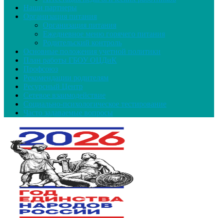
Наши партнеры
Организация питания
Организация питания
Ежедневное меню горячего питания
Родительский контроль
Основные положения учетной политики
План работы ГБОУ ОЦДиК
Профсоюз
Рекомендации родителям
Ресурсный Центр
Сетевое взаимодействие
Социально-психологическое тестирование
Часто задаваемые вопросы