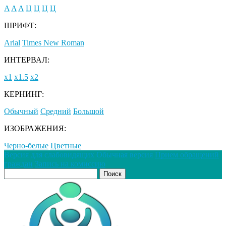
A
A
A
Ц
Ц
Ц
Ц
ШРИФТ:
Arial
Times New Roman
ИНТЕРВАЛ:
х1
х1.5
х2
КЕРНИНГ:
Обычный
Средний
Большой
ИЗОБРАЖЕНИЯ:
Черно-белые
Цветные
Версия для слабовидящих
Обычная версия
Прием обращений
граждан
Запись на комиссию