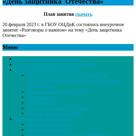
«День защитника Отечества»
План занятия
скачать
20 февраля 2023 г. в ГБОУ ОЦДиК состоялось внеурочное
занятие «Разговоры о важном» на тему «День защитника
Отечества»
Меню
Антикоррупционная политика
Вакантные места для приёма на работу
Информационная безопасность
Локальные нормативные акты в сфере
обеспечения информационной безопасности
обучающихся
Нормативное регулирование
Обучающимся
Родителям ИБ
Педагогическим работникам
Детские безопасные сайты
Информация специалистам
Методическая копилка
Методическая работа
Аттестация педагогических работников