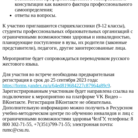
консультации как важного фактора профессионального
самоопределения;
ответы на вопросы.
К участию приглашаются старшеклассники (9-12 классы),
студенты профессиональных образовательных организаций с
ограниченными возможностями здоровья и инвалидностью,
планирующие поступление в вузы, их родители (законные
представители), педагоги, другие заинтересованные лица.
Мероприятие будет сопровождаться переводчиком русского
жестового языка.
Для участия во встрече необходима предварительная
регистрация в срок до 25 сентября 2023 года:
https://forms.yandex.ru/u/64ed819684227c87964a89c9
.
Зарегистрированным участникам будет направлена ссылка на
подключение к мероприятию на платформе VK Видео –
ВКонтакте. Регистрация ВКонтакте не обязательна.
Дополнительную информацию можно получить в Ресурсном
учебно-методическом центре по обучению инвалидов и лиц с
ограниченными возможностями здоровья ЧелГУ, телефоны: 8
800 302-71-55, +7(351)799-71-55; электронная почта:
rumc@csu.ru.