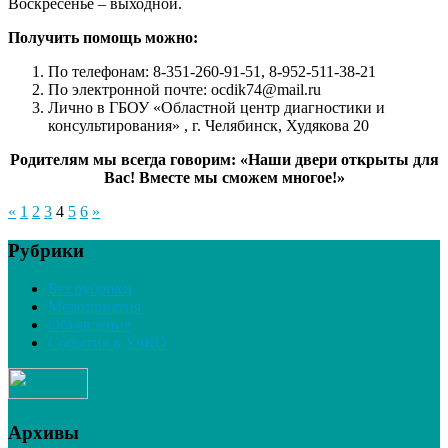
Воскресенье – выходной.
Получить помощь можно:
По телефонам: 8-351-260-91-51, 8-952-511-38-21
По электронной почте: ocdik74@mail.ru
Лично в ГБОУ «Областной центр диагностики и
консультирования» , г. Челябинск, Худякова 20
Родителям мы всегда говорим: «Наши двери открыты для
Вас! Вместе мы сможем многое!»
«
1
2
3
4
5
6
»
Рубрики
Без рубрики
Мероприятия
Объявление
События в УчКО
Архивы