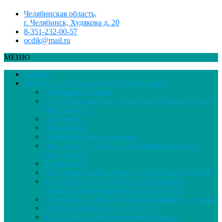
Челябинская область,
г. Челябинск, Худякова д. 20
8-351-232-00-57
ocdik@mail.ru
МЕНЮ
Главная
Сведения об образовательной организации
Основные сведения
Структура и органы управления образовательной
организацией
Документы
Образование
Образовательные стандарты
Организация питания в общеобразовательной
организации
Руководство
Педагогический (научно-педагогический) состав
Материально-техническое обеспечение и
оснащенность образовательного процесса
Стипендии и иные виды материальной поддержки
Платные образовательные услуги
Финансово-хозяйственная деятельность