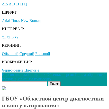
A
A
A
Ц
Ц
Ц
Ц
ШРИФТ:
Arial
Times New Roman
ИНТЕРВАЛ:
х1
х1.5
х2
КЕРНИНГ:
Обычный
Средний
Большой
ИЗОБРАЖЕНИЯ:
Черно-белые
Цветные
Версия для слабовидящих
Обычная версия
Прием обращений
граждан
Запись на комиссию
ГБОУ «Областной центр диагностики
и консультирования»