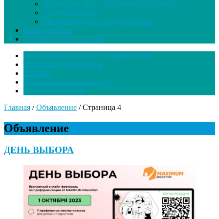
Вакантные места для приема (перевода)
Доступная среда
Международное сотрудничество
Режим работы
Отзывы и предложения
Национальный проект «Образование»
Воспитательная работа
ВСОКО
Комплексная безопасность
Наши достижения
Главная
/
Объявление
/
Страница 4
Объявление
ДЕНЬ ВЫБОРА